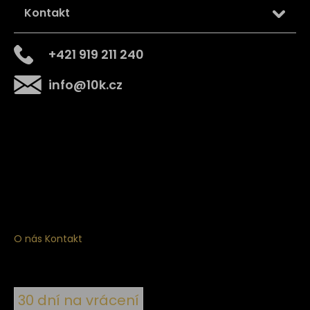
Kontakt
+421 919 211 240
info
@
10k.cz
Získejte
10% slevu
na první nákup
Přihlaste se a získejte přístup ke slevám, novinkám,
exkluzivním produktům a více.
O nás
Kontakt
30 dní na vrácení