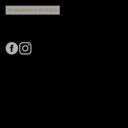
Při objednávce do 14:00 h
Sledujte nás na
Termín dodání
Předpokládaný termín dodání je
. Termín se může změnit
na základě vytížení zvoleného dopravce. O stavu zásilky
tě budeme pravidelně informovat e-mailem.
E-mail se souhrnem objednávky nedorazil?
Kontaktujte naše zákaznické centrum