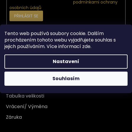
Vložením e-mailu souhlasíte s
podmínkami ochrany
osobních údajů
PŘIHLÁSIT SE
Tento web používá soubory cookie. Dalším
Vše o nákupu
procházením tohoto webu vyjadřujete souhlas s
jejich používáním. Více informací
zde
.
Doprava
Nastavení
Garance originality
Platba
Souhlasím
Reklamace
Tabulka velikosti
Vrácení/ Výměna
Záruka