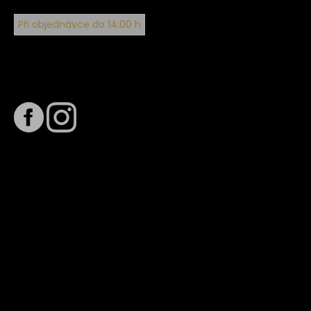
Při objednávce do 14:00 h
Sledujte nás na
Termín dodání
Předpokládaný termín dodání je
. Termín se může změnit
na základě vytížení zvoleného dopravce. O stavu zásilky
tě budeme pravidelně informovat e-mailem.
E-mail se souhrnem objednávky nedorazil?
Kontaktujte naše zákaznické centrum