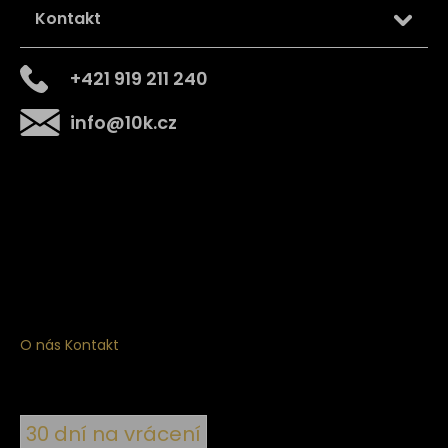
Kontakt
+421 919 211 240
info
@
10k.cz
Získejte
10% slevu
na první nákup
Přihlaste se a získejte přístup ke slevám, novinkám,
exkluzivním produktům a více.
O nás
Kontakt
30 dní na vrácení