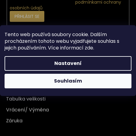
Vložením e-mailu souhlasíte s
podmínkami ochrany
osobních údajů
PŘIHLÁSIT SE
Tento web používá soubory cookie. Dalším
Vše o nákupu
procházením tohoto webu vyjadřujete souhlas s
jejich používáním. Více informací
zde
.
Doprava
Nastavení
Garance originality
Platba
Souhlasím
Reklamace
Tabulka velikosti
Vrácení/ Výměna
Záruka