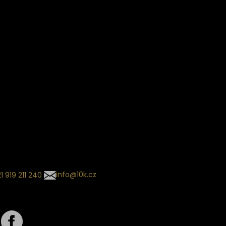
Věrnostní slevy
ín dodání
Sledování objednávek
Informace o slevách a novin
kládaný termín dodání je
.
 se může změnit na základě
ní zvoleného dopravce. O
zásilky tě budeme pravidelně
ovat e-mailem.
l se souhrnem
návky nedorazil?
tujte naše zákaznické
um
1 919 211 240
info@10k.cz
jte nás