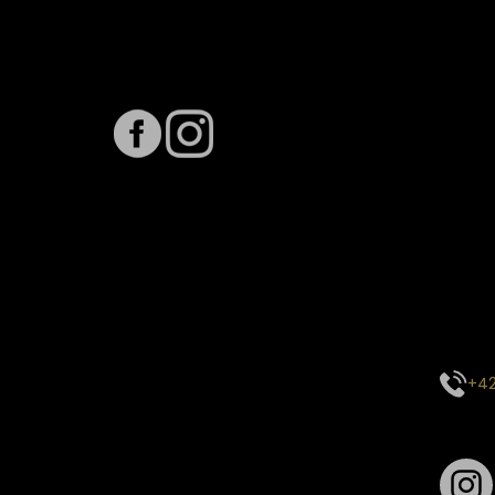
Sledujte nás na
Term
Předpo
Termín
vytíže
stavu 
inform
E-mai
objed
Kontak
centr
+42
Sledu