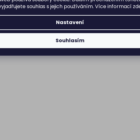
yjadřujete souhlas s jejich používáním. Více informací
zd
Nastavení
Souhlasím