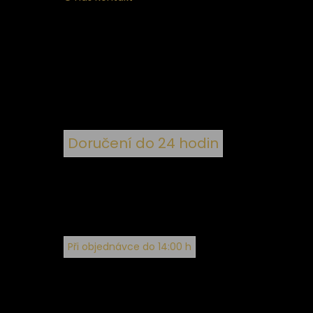
ní
 ke
ím
Doručení do 24 hodin
Při objednávce do 14:00 h