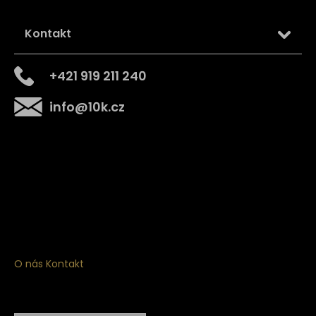
Kontakt
+421 919 211 240
info
@
10k.cz
Získejte
10% slevu
na první nákup
Přihlaste se a získejte přístup ke slevám, novinkám,
exkluzivním produktům a více.
O nás
Kontakt