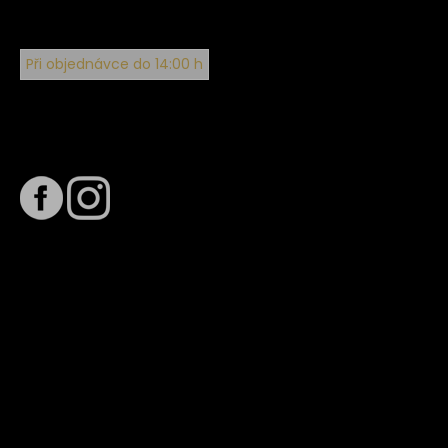
Při objednávce do 14:00 h
Sledujte nás na
Termín dodání
Předpokládaný termín dodání je
. Termín se může změnit
na základě vytížení zvoleného dopravce. O stavu zásilky
tě budeme pravidelně informovat e-mailem.
E-mail se souhrnem objednávky nedorazil?