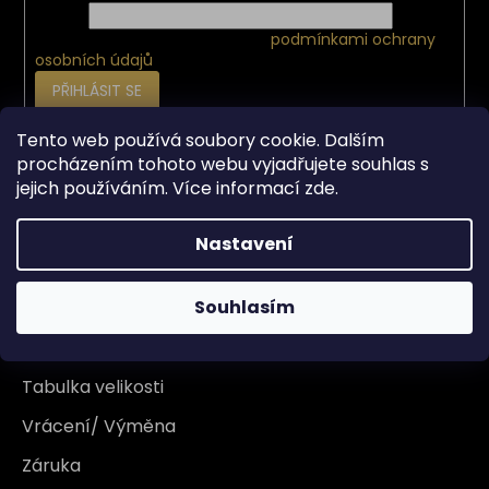
E-mail
Vložením e-mailu souhlasíte s
podmínkami ochrany
osobních údajů
PŘIHLÁSIT SE
Tento web používá soubory cookie. Dalším
procházením tohoto webu vyjadřujete souhlas s
Vše o nákupu
jejich používáním. Více informací
zde
.
Doprava
Nastavení
Garance originality
Souhlasím
Platba
Reklamace
Tabulka velikosti
Vrácení/ Výměna
Záruka