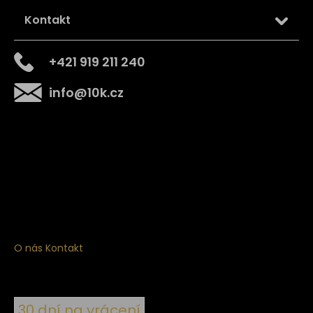
Kontakt
+421 919 211 240
info
@
10k.cz
Získejte
10% slevu
na první nákup
Přihlaste se a získejte přístup ke slevám, novinkám,
exkluzivním produktům a více.
O nás
Kontakt
30 dní na vrácení