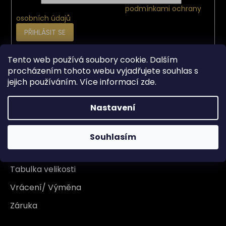
Vložením e-mailu souhlasíte s
podmínkami ochrany
osobních údajů
PŘIHLÁSIT SE
Tento web používá soubory cookie. Dalším
Vše o nákupu
procházením tohoto webu vyjadřujete souhlas s
jejich používáním. Více informací
zde
.
Doprava
Nastavení
Garance originality
Platba
Souhlasím
Reklamace
Tabulka velikosti
Vrácení/ Výměna
Záruka