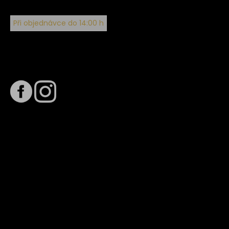
Při objednávce do 14:00 h
Sledujte nás na
Termín dodání
Předpokládaný termín dodání je
. Termín se může změnit
na základě vytížení zvoleného dopravce. O stavu zásilky
tě budeme pravidelně informovat e-mailem.
E-mail se souhrnem objednávky nedorazil?
Kontaktujte naše zákaznické centrum