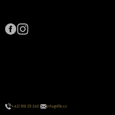
Sledujte nás na
Termín dodání
Předpokládaný termín dodání je
. Termín se může změnit
na základě vytížení zvoleného dopravce. O stavu zásilky
tě budeme pravidelně informovat e-mailem.
E-mail se souhrnem objednávky nedorazil?
Kontaktujte naše zákaznické centrum
+421 919 211 240
info@10k.cz