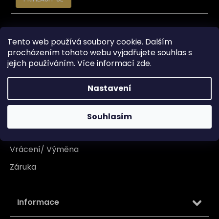
Vše o nákupu
Tento web používá soubory cookie. Dalším
procházením tohoto webu vyjadřujete souhlas s
Doprava
jejich používáním. Více informací
zde
.
Garance originality
Nastavení
Platba
Reklamace
Souhlasím
Tabulka velikosti
Vrácení/ Výměna
Záruka
Informace