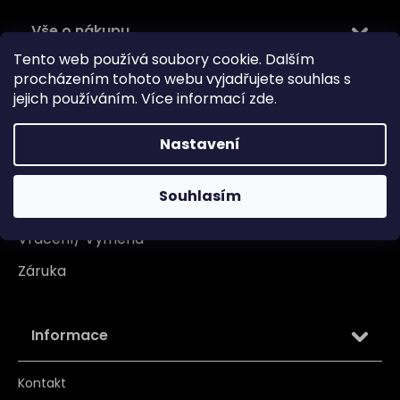
Vše o nákupu
Tento web používá soubory cookie. Dalším
Doprava
procházením tohoto webu vyjadřujete souhlas s
jejich používáním. Více informací
zde
.
Garance originality
Platba
Nastavení
Reklamace
Souhlasím
Tabulka velikosti
Vrácení/ Výměna
Záruka
Informace
Kontakt