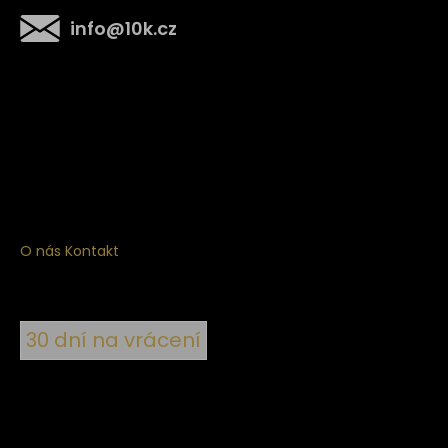
info
@
10k.cz
Získejte
10% slevu
na první nákup
Přihlaste se a získejte přístup ke slevám, novinkám,
exkluzivním produktům a více.
O nás
Kontakt
30 dní na vrácení