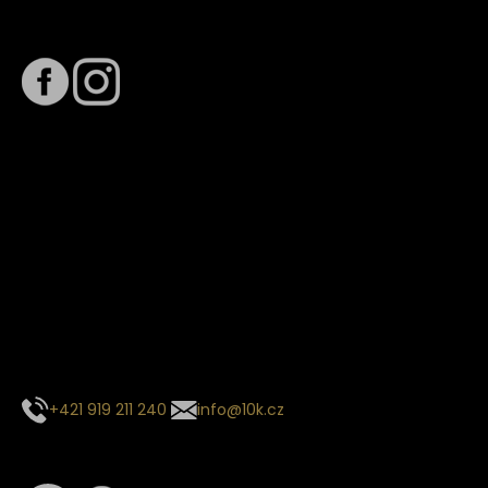
Sledujte nás na
Termín dodání
Předpokládaný termín dodání je
. Termín se může změnit
na základě vytížení zvoleného dopravce. O stavu zásilky
tě budeme pravidelně informovat e-mailem.
E-mail se souhrnem objednávky nedorazil?
Kontaktujte naše zákaznické centrum
+421 919 211 240
info@10k.cz
Sledujte nás