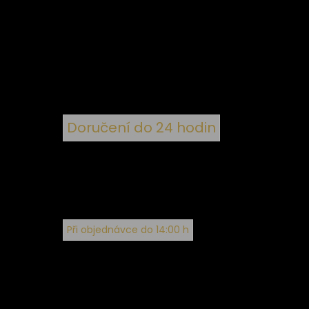
 ke
ím
Doručení do 24 hodin
Při objednávce do 14:00 h