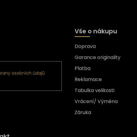
Vše o nákupu
Doprava
formace o nových produktech
Garance originality
Platba
rany osobních údajů
Reklamace
Tabulka velikosti
Vrácení/ Výměna
Záruka
Získejte
10% slevu
na prv
akt