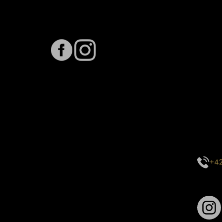
Sledujte nás na
Term
Předpo
Termín
vytíže
stavu 
inform
E-mai
objed
Kontak
centr
+42
Sledu