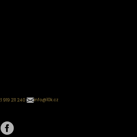
Věrnostní slevy
ín dodání
Sledování objednávek
Informace o slevách a novin
kládaný termín dodání je
.
 se může změnit na základě
ní zvoleného dopravce. O
zásilky tě budeme pravidelně
ovat e-mailem.
l se souhrnem
návky nedorazil?
tujte naše zákaznické
um
1 919 211 240
info@10k.cz
jte nás