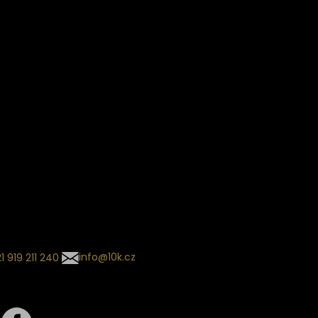
Věrnostní slevy
ín dodání
Sledování objednávek
Informace o slevách a novin
kládaný termín dodání je
.
 se může změnit na základě
ní zvoleného dopravce. O
zásilky tě budeme pravidelně
ovat e-mailem.
l se souhrnem
návky nedorazil?
tujte naše zákaznické
um
1 919 211 240
info@10k.cz
jte nás