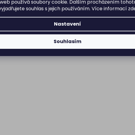
web používá soubory cookie. Dalším procházením tohot
yjadřujete souhlas s jejich používáním. Více informací
zd
Nastavení
Souhlasím