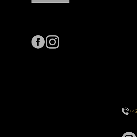
Sledujte nás na
Term
Předpo
Termín
vytíže
stavu 
inform
E-mai
objed
Kontak
centr
+42
Sledu