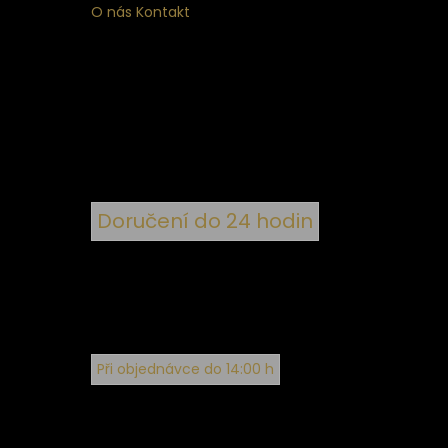
O nás
Kontakt
ní
 ke
ím
Doručení do 24 hodin
Při objednávce do 14:00 h