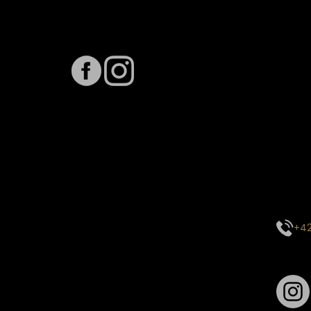
Sledujte nás na
Term
Předpo
Termín
vytíže
stavu 
inform
E-mai
objed
Kontak
centr
+42
Sledu