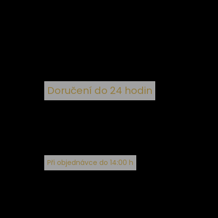
 ke
ím
Doručení do 24 hodin
Při objednávce do 14:00 h