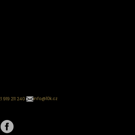
Věrnostní slevy
ín dodání
Sledování objednávek
Informace o slevách a novin
kládaný termín dodání je
.
 se může změnit na základě
ní zvoleného dopravce. O
zásilky tě budeme pravidelně
ovat e-mailem.
l se souhrnem
návky nedorazil?
tujte naše zákaznické
um
1 919 211 240
info@10k.cz
jte nás