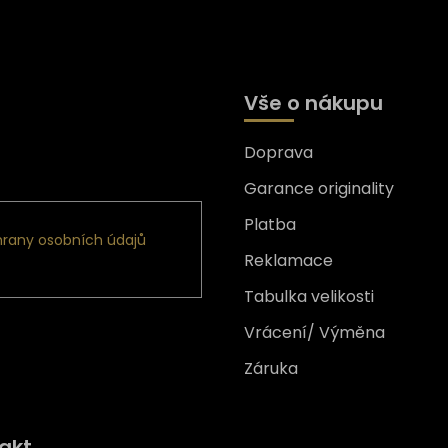
Vše o nákupu
Doprava
formace o nových produktech
Garance originality
Platba
rany osobních údajů
Reklamace
Tabulka velikosti
Vrácení/ Výměna
Záruka
Získejte
10% slevu
na prv
akt