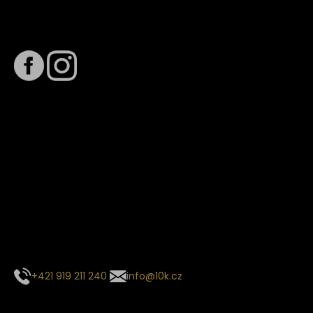
Sledujte nás na
Termín dodání
Předpokládaný termín dodání je
. Termín se může změnit
na základě vytížení zvoleného dopravce. O stavu zásilky
tě budeme pravidelně informovat e-mailem.
E-mail se souhrnem objednávky nedorazil?
Kontaktujte naše zákaznické centrum
+421 919 211 240
info@10k.cz
Sledujte nás