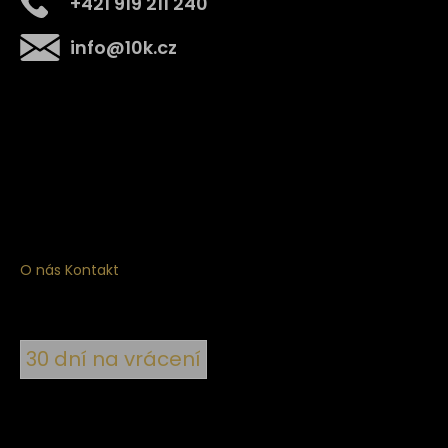
+421 919 211 240
info
@
10k.cz
Získejte
10% slevu
na první nákup
Přihlaste se a získejte přístup ke slevám, novinkám,
exkluzivním produktům a více.
O nás
Kontakt
30 dní na vrácení