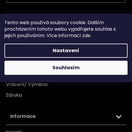
Vše o nákupu
Tento web používá soubory cookie. Dalším
procházením tohoto webu vyjadřujete souhlas s
Doprava
jejich používáním. Více informací
zde
.
Garance originality
Nastavení
Platba
Reklamace
Souhlasím
Tabulka velikosti
Vrácení/ Výměna
Záruka
Informace
Kontakt