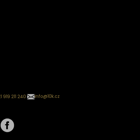
Věrnostní slevy
ín dodání
Sledování objednávek
Informace o slevách a novin
kládaný termín dodání je
.
 se může změnit na základě
ní zvoleného dopravce. O
zásilky tě budeme pravidelně
ovat e-mailem.
l se souhrnem
návky nedorazil?
tujte naše zákaznické
um
1 919 211 240
info@10k.cz
jte nás