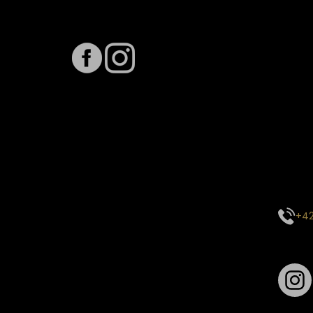
Sledujte nás na
Term
Předpo
Termín
vytíže
stavu 
inform
E-mai
objed
Kontak
centr
+42
Sledu