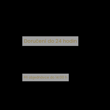
 ke
ím
Doručení do 24 hodin
Při objednávce do 14:00 h