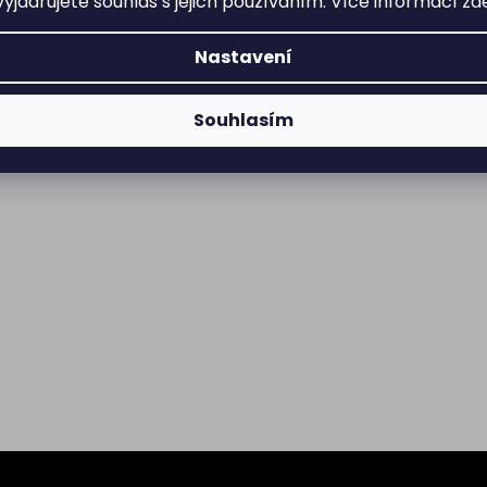
yjadřujete souhlas s jejich používáním. Více informací
zd
Nastavení
Souhlasím