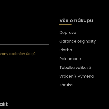
Vše o nákupu
Doprava
formace o nových produktech
Garance originality
Platba
rany osobních údajů
Reklamace
Tabulka velikosti
Vrácení/ Výměna
Záruka
Získejte
10% slevu
na prv
akt
nákup