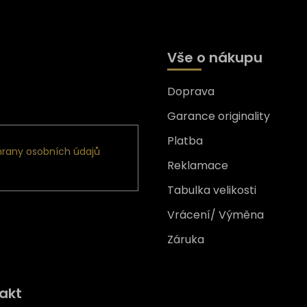
Vše o nákupu
Doprava
formace o nových produktech
Garance originality
Platba
rany osobních údajů
Reklamace
Tabulka velikosti
Vrácení/ Výměna
Záruka
Získejte
10% slevu
na prv
akt
nákup