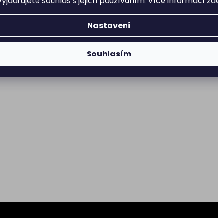
yjadřujete souhlas s jejich používáním. Více informací
zd
Nastavení
Souhlasím