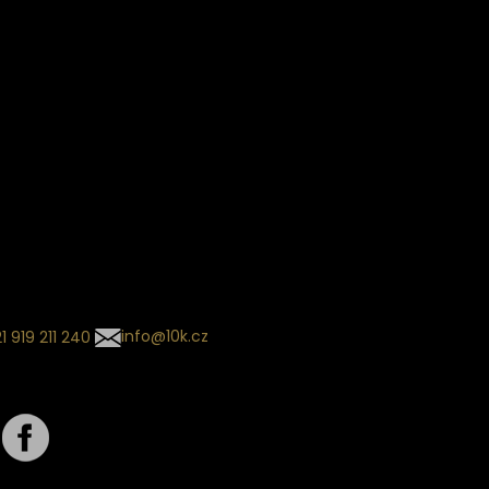
Věrnostní slevy
ín dodání
Sledování objednávek
Informace o slevách a novin
kládaný termín dodání je
.
 se může změnit na základě
ní zvoleného dopravce. O
zásilky tě budeme pravidelně
ovat e-mailem.
l se souhrnem
návky nedorazil?
tujte naše zákaznické
um
1 919 211 240
info@10k.cz
jte nás