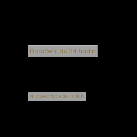
 ke
ím
Doručení do 24 hodin
Při objednávce do 14:00 h