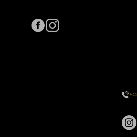
Sledujte nás na
Term
Předpo
Termín
vytíže
stavu 
inform
E-mai
objed
Kontak
centr
+42
Sledu