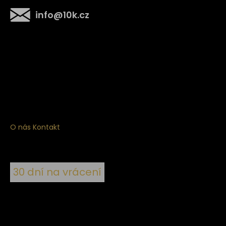
info
@
10k.cz
Získejte
10% slevu
na první nákup
Přihlaste se a získejte přístup ke slevám, novinkám,
exkluzivním produktům a více.
O nás
Kontakt
30 dní na vrácení