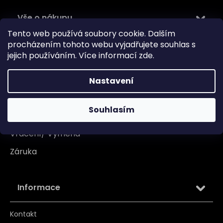
Vše o nákupu
Tento web používá soubory cookie. Dalším
Doprava
procházením tohoto webu vyjadřujete souhlas s
jejich používáním. Více informací
zde
.
Garance originality
Platba
Nastavení
Reklamace
Souhlasím
Tabulka velikosti
Vrácení/ Výměna
Záruka
Informace
Kontakt