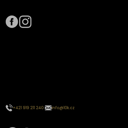
Sledujte nás na
Termín dodání
Předpokládaný termín dodání je
. Termín se může změnit
na základě vytížení zvoleného dopravce. O stavu zásilky
tě budeme pravidelně informovat e-mailem.
E-mail se souhrnem objednávky nedorazil?
Kontaktujte naše zákaznické centrum
+421 919 211 240
info@10k.cz
Sledujte nás