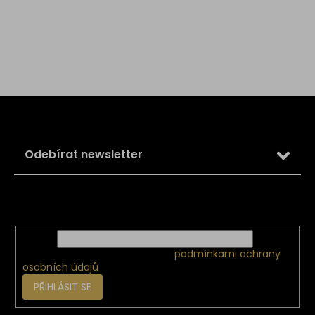
Z
á
p
a
Odebírat newsletter
t
í
Vložte svůj e-mail a my vám budeme zasílat informace o
nových produktech na našem e-shopu.
E-mail
Vložením e-mailu souhlasíte s
podmínkami ochrany
osobních údajů
PŘIHLÁSIT SE