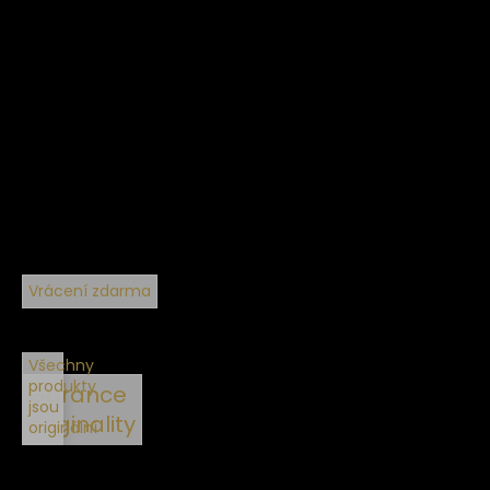
Vrácení zdarma
Všechny
produkty
Garance
jsou
originality
originální