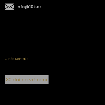
info
@
10k.cz
Získejte
10% slevu
na první nákup
Přihlaste se a získejte přístup ke slevám, novinkám,
exkluzivním produktům a více.
O nás
Kontakt
30 dní na vrácení