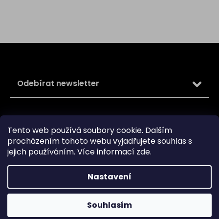
Z
á
p
a
Odebírat newsletter
t
í
Vložte svůj e-mail a my vám budeme zasílat informace o
nových produktech na našem e-shopu.
Tento web používá soubory cookie. Dalším
procházením tohoto webu vyjadřujete souhlas s
E-mail
jejich používáním. Více informací
zde
.
Vložením e-mailu souhlasíte s
podmínkami ochrany
osobních údajů
PŘIHLÁSIT SE
Nastavení
Souhlasím
Vše o nákupu