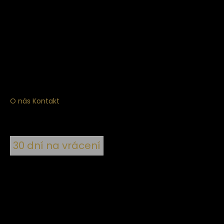
Získejte
10% slevu
na první nákup
Přihlaste se a získejte přístup ke slevám, novinkám,
exkluzivním produktům a více.
O nás
Kontakt
30 dní na vrácení