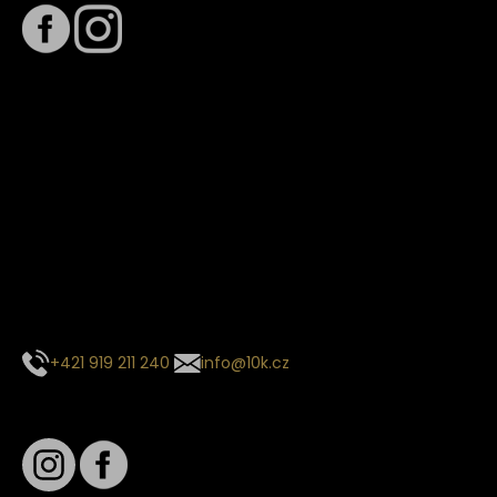
Termín dodání
Předpokládaný termín dodání je
. Termín se může změnit
na základě vytížení zvoleného dopravce. O stavu zásilky
tě budeme pravidelně informovat e-mailem.
E-mail se souhrnem objednávky nedorazil?
Kontaktujte naše zákaznické centrum
+421 919 211 240
info@10k.cz
Sledujte nás