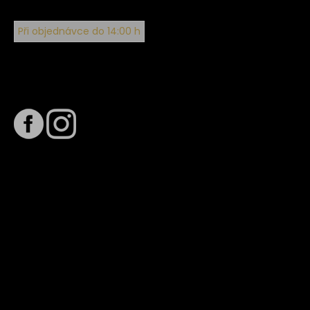
Při objednávce do 14:00 h
Sledujte nás na
Termín dodání
Předpokládaný termín dodání je
. Termín se může změnit
na základě vytížení zvoleného dopravce. O stavu zásilky
tě budeme pravidelně informovat e-mailem.
E-mail se souhrnem objednávky nedorazil?
Kontaktujte naše zákaznické centrum