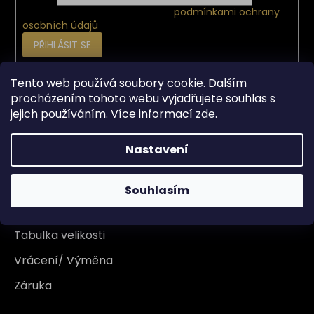
Vložením e-mailu souhlasíte s
podmínkami ochrany
osobních údajů
PŘIHLÁSIT SE
Tento web používá soubory cookie. Dalším
Vše o nákupu
procházením tohoto webu vyjadřujete souhlas s
jejich používáním. Více informací
zde
.
Doprava
Nastavení
Garance originality
Platba
Souhlasím
Reklamace
Tabulka velikosti
Vrácení/ Výměna
Záruka