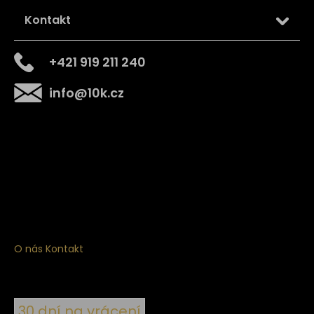
Kontakt
+421 919 211 240
info
@
10k.cz
Získejte
10% slevu
na první nákup
Přihlaste se a získejte přístup ke slevám, novinkám,
exkluzivním produktům a více.
O nás
Kontakt
30 dní na vrácení