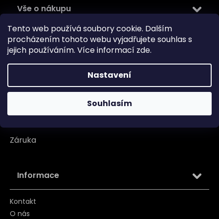
Vše o nákupu
Tento web používá soubory cookie. Dalším
Doprava
procházením tohoto webu vyjadřujete souhlas s
jejich používáním. Více informací
zde
.
Garance originality
Platba
Nastavení
Reklamace
Souhlasím
Tabulka velikosti
Vrácení/ Výměna
Záruka
Informace
Kontakt
O nás