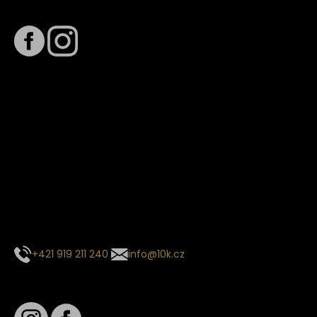
Sledujte nás na
Termín dodání
Předpokládaný termín dodání je
. Termín se může změnit
na základě vytížení zvoleného dopravce. O stavu zásilky
tě budeme pravidelně informovat e-mailem.
E-mail se souhrnem objednávky nedorazil?
Kontaktujte naše zákaznické centrum
+421 919 211 240
info@10k.cz
Sledujte nás