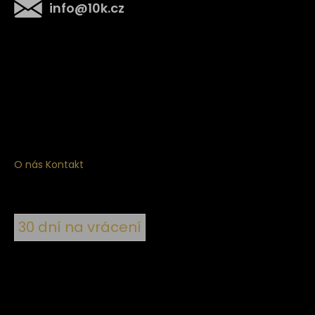
info
@
10k.cz
Získejte
10% slevu
na první nákup
Přihlaste se a získejte přístup ke slevám, novinkám,
exkluzivním produktům a více.
O nás
Kontakt
30 dní na vrácení