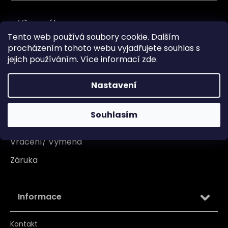
Vše o nákupu
Tento web používá soubory cookie. Dalším
procházením tohoto webu vyjadřujete souhlas s
Doprava
jejich používáním. Více informací
zde
.
Garance originality
Nastavení
Platba
Reklamace
Souhlasím
Tabulka velikosti
Vrácení/ Výměna
Záruka
Informace
Kontakt