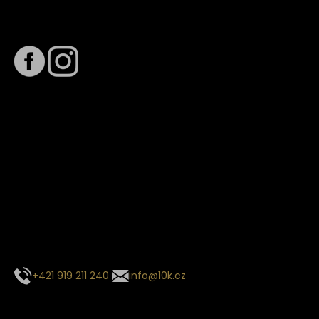
Sledujte nás na
Termín dodání
Předpokládaný termín dodání je
. Termín se může změnit
na základě vytížení zvoleného dopravce. O stavu zásilky
tě budeme pravidelně informovat e-mailem.
E-mail se souhrnem objednávky nedorazil?
Kontaktujte naše zákaznické centrum
+421 919 211 240
info@10k.cz
Sledujte nás