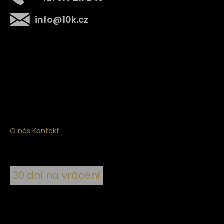
info
@
10k.cz
Získejte
10% slevu
na první nákup
Přihlaste se a získejte přístup ke slevám, novinkám,
exkluzivním produktům a více.
O nás
Kontakt
30 dní na vrácení