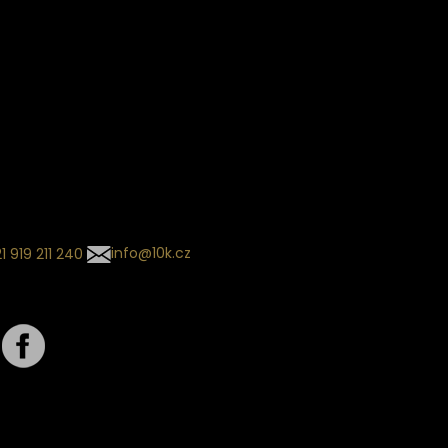
Informace o slevách a novin
kládaný termín dodání je
.
 se může změnit na základě
ní zvoleného dopravce. O
zásilky tě budeme pravidelně
ovat e-mailem.
l se souhrnem
návky nedorazil?
tujte naše zákaznické
um
1 919 211 240
info@10k.cz
jte nás