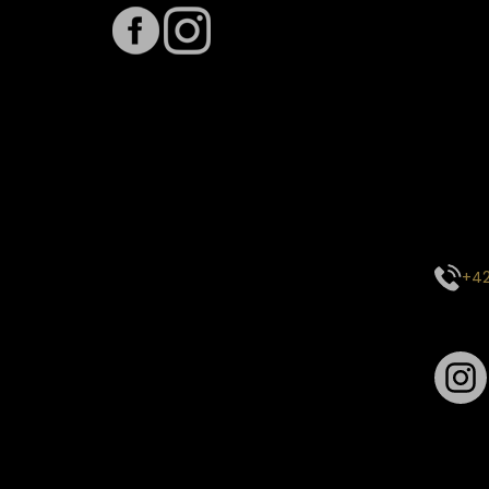
Předpo
Termín
vytíže
stavu 
inform
E-mai
objed
Kontak
centr
+42
Sledu