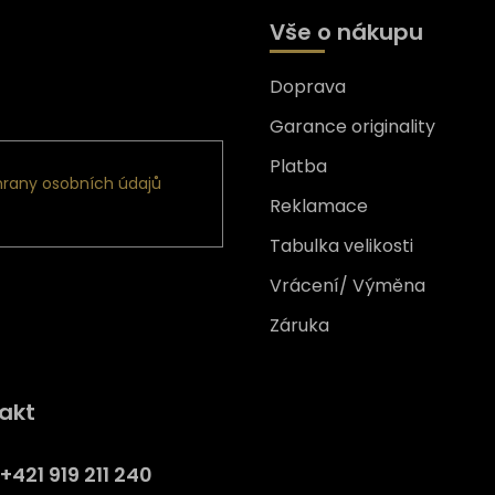
Vše o nákupu
Doprava
formace o nových produktech
Garance originality
Platba
rany osobních údajů
Reklamace
Tabulka velikosti
Vrácení/ Výměna
Záruka
Získejte
10% slevu
na prv
akt
nákup
Přihlaste se a získejte přístup
+421 919 211 240
slevám, novinkám, exkluzivn