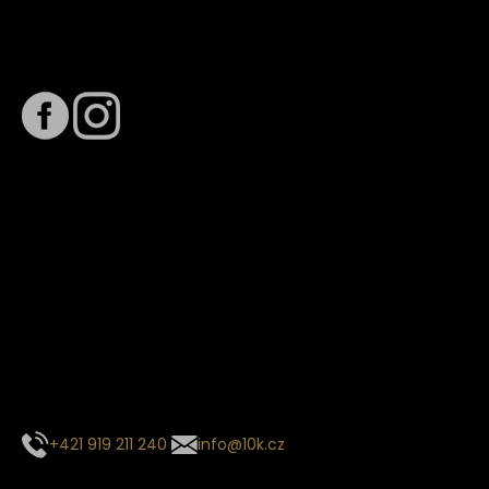
Sledujte nás na
Termín dodání
Předpokládaný termín dodání je
. Termín se může změnit
na základě vytížení zvoleného dopravce. O stavu zásilky
tě budeme pravidelně informovat e-mailem.
E-mail se souhrnem objednávky nedorazil?
Kontaktujte naše zákaznické centrum
+421 919 211 240
info@10k.cz
Sledujte nás