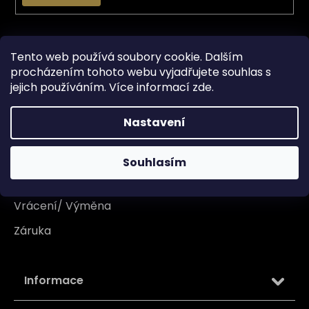
Vše o nákupu
Tento web používá soubory cookie. Dalším
procházením tohoto webu vyjadřujete souhlas s
Doprava
jejich používáním. Více informací
zde
.
Garance originality
Nastavení
Platba
Reklamace
Souhlasím
Tabulka velikosti
Vrácení/ Výměna
Záruka
Informace