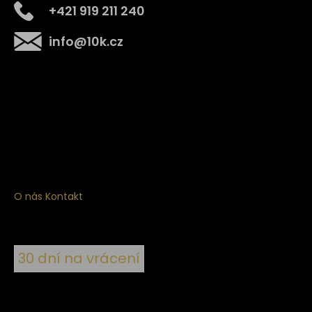
+421 919 211 240
info
@
10k.cz
Získejte
10% slevu
na první nákup
Přihlaste se a získejte přístup ke slevám, novinkám,
exkluzivním produktům a více.
O nás
Kontakt
30 dní na vrácení