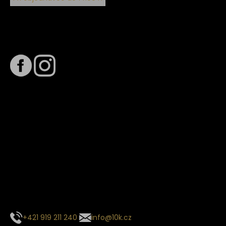
Sledujte nás na
Termín dodání
Předpokládaný termín dodání je
. Termín se může změnit
na základě vytížení zvoleného dopravce. O stavu zásilky
tě budeme pravidelně informovat e-mailem.
E-mail se souhrnem objednávky nedorazil?
Kontaktujte naše zákaznické centrum
+421 919 211 240
info@10k.cz