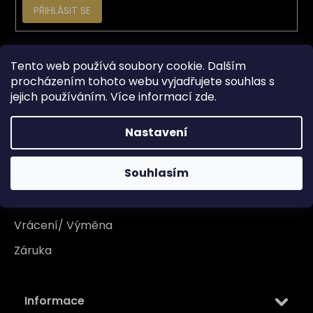
PŘIHLÁSIT SE
Vše o nákupu
Tento web používá soubory cookie. Dalším
procházením tohoto webu vyjadřujete souhlas s
jejich používáním. Více informací
zde
.
Doprava
Garance originality
Nastavení
Platba
Souhlasím
Reklamace
Tabulka velikosti
Vrácení/ Výměna
Záruka
Informace