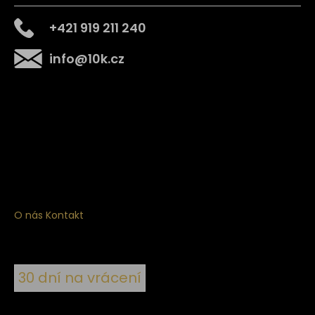
+421 919 211 240
info
@
10k.cz
Získejte
10% slevu
na první nákup
Přihlaste se a získejte přístup ke slevám, novinkám,
exkluzivním produktům a více.
O nás
Kontakt
30 dní na vrácení