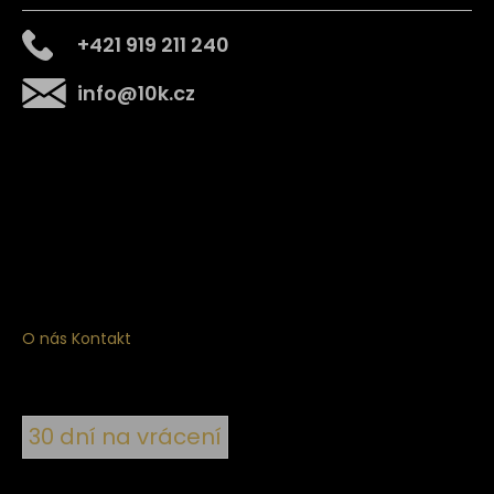
+421 919 211 240
info
@
10k.cz
Získejte
10% slevu
na první nákup
Přihlaste se a získejte přístup ke slevám, novinkám,
exkluzivním produktům a více.
O nás
Kontakt
30 dní na vrácení