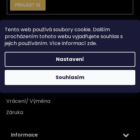
PŘIHLÁSIT SE
Vše o nákupu
Tento web používá soubory cookie. Dalším
procházením tohoto webu vyjadřujete souhlas s
jejich používáním. Více informací
zde
.
Doprava
Garance originality
Nastavení
Platba
Souhlasím
Reklamace
Tabulka velikosti
Vrácení/ Výměna
Záruka
Informace