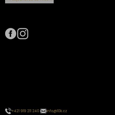
Sledujte nás na
Termín dodání
Předpokládaný termín dodání je
. Termín se může změnit
na základě vytížení zvoleného dopravce. O stavu zásilky
tě budeme pravidelně informovat e-mailem.
E-mail se souhrnem objednávky nedorazil?
Kontaktujte naše zákaznické centrum
+421 919 211 240
info@10k.cz