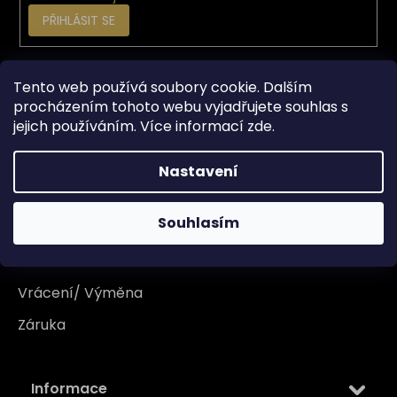
PŘIHLÁSIT SE
Vše o nákupu
Tento web používá soubory cookie. Dalším
procházením tohoto webu vyjadřujete souhlas s
jejich používáním. Více informací
zde
.
Doprava
Garance originality
Nastavení
Platba
Souhlasím
Reklamace
Tabulka velikosti
Vrácení/ Výměna
Záruka
Informace