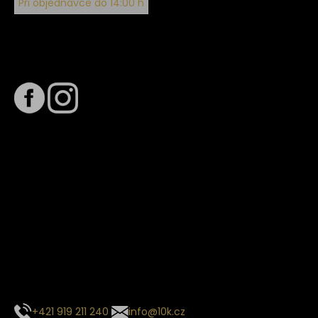
Při objednávce do 14:00 h
Sledujte nás na
Termín dodání
Předpokládaný termín dodání je
. Termín se může změnit
na základě vytížení zvoleného dopravce. O stavu zásilky
tě budeme pravidelně informovat e-mailem.
E-mail se souhrnem objednávky nedorazil?
Kontaktujte naše zákaznické centrum
+421 919 211 240
info@10k.cz