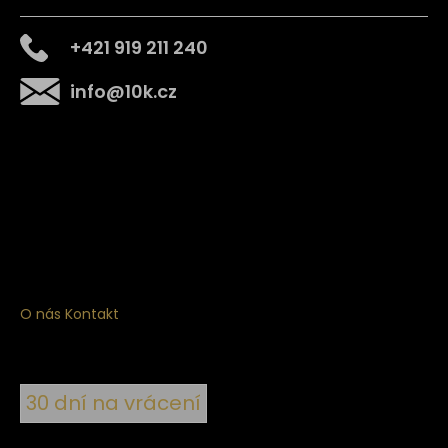
+421 919 211 240
info
@
10k.cz
Získejte
10% slevu
na první nákup
Přihlaste se a získejte přístup ke slevám, novinkám,
exkluzivním produktům a více.
O nás
Kontakt
30 dní na vrácení