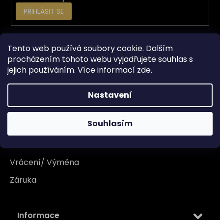
PŘIHLÁSIT SE
Vše o nákupu
Tento web používá soubory cookie. Dalším
procházením tohoto webu vyjadřujete souhlas s
jejich používáním. Více informací
zde
.
Doprava
Garance originality
Nastavení
Platba
Souhlasím
Reklamace
Tabulka velikosti
Vrácení/ Výměna
Záruka
Informace