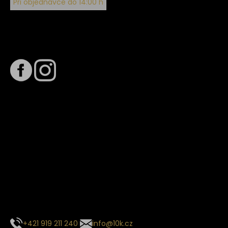
Při objednávce do 14:00 h
Sledujte nás na
Termín dodání
Předpokládaný termín dodání je
. Termín se může změnit
na základě vytížení zvoleného dopravce. O stavu zásilky
tě budeme pravidelně informovat e-mailem.
E-mail se souhrnem objednávky nedorazil?
Kontaktujte naše zákaznické centrum
+421 919 211 240
info@10k.cz