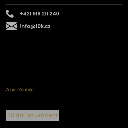
+421 919 211 240
info
@
10k.cz
Získejte
10% slevu
na první nákup
Přihlaste se a získejte přístup ke slevám, novinkám,
exkluzivním produktům a více.
O nás
Kontakt
30 dní na vrácení