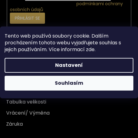
Vložením e-mailu souhlasíte s
podmínkami ochrany
osobních údajů
PŘIHLÁSIT SE
Tento web používá soubory cookie. Dalším
Vše o nákupu
procházením tohoto webu vyjadřujete souhlas s
jejich používáním. Více informací
zde
.
Doprava
Nastavení
Garance originality
Platba
Souhlasím
Reklamace
Tabulka velikosti
Vrácení/ Výměna
Záruka