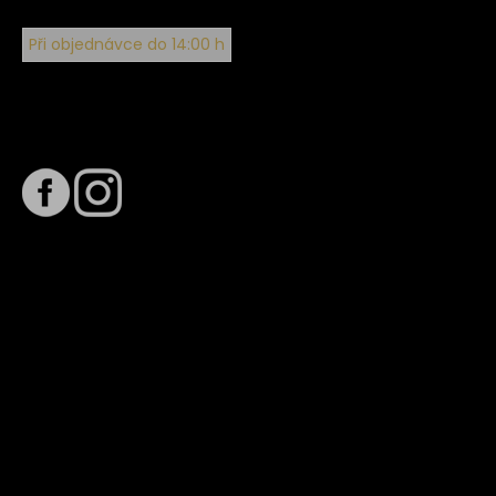
Při objednávce do 14:00 h
Sledujte nás na
Termín dodání
Předpokládaný termín dodání je
. Termín se může změnit
na základě vytížení zvoleného dopravce. O stavu zásilky
tě budeme pravidelně informovat e-mailem.
E-mail se souhrnem objednávky nedorazil?
Kontaktujte naše zákaznické centrum