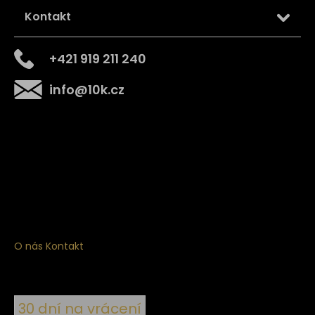
Kontakt
+421 919 211 240
info
@
10k.cz
Získejte
10% slevu
na první nákup
Přihlaste se a získejte přístup ke slevám, novinkám,
exkluzivním produktům a více.
O nás
Kontakt
30 dní na vrácení