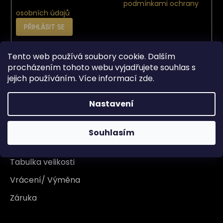
Vložením e-mailu souhlasíte s
podmínkami ochrany
osobních údajů
PŘIHLÁSIT SE
Tento web používá soubory cookie. Dalším
Vše o nákupu
procházením tohoto webu vyjadřujete souhlas s
jejich používáním. Více informací
zde
.
Doprava
Nastavení
Garance originality
Platba
Souhlasím
Reklamace
Tabulka velikosti
Vrácení/ Výměna
Záruka