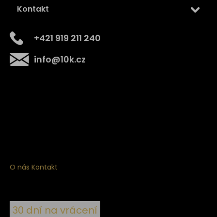
Kontakt
+421 919 211 240
info
@
10k.cz
Získejte
10% slevu
na první nákup
Přihlaste se a získejte přístup ke slevám, novinkám,
exkluzivním produktům a více.
O nás
Kontakt
30 dní na vrácení