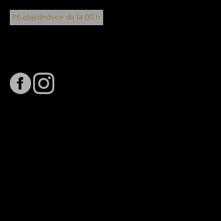
Při objednávce do 14:00 h
Sledujte nás na
Termín dodání
Předpokládaný termín dodání je
. Termín se může změnit
na základě vytížení zvoleného dopravce. O stavu zásilky
tě budeme pravidelně informovat e-mailem.
E-mail se souhrnem objednávky nedorazil?
Kontaktujte naše zákaznické centrum