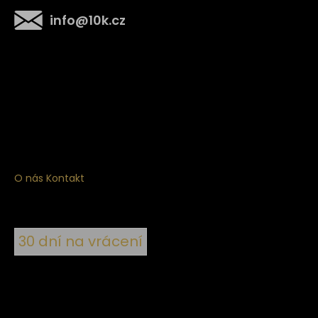
info
@
10k.cz
Získejte
10% slevu
na první nákup
Přihlaste se a získejte přístup ke slevám, novinkám,
exkluzivním produktům a více.
O nás
Kontakt
30 dní na vrácení