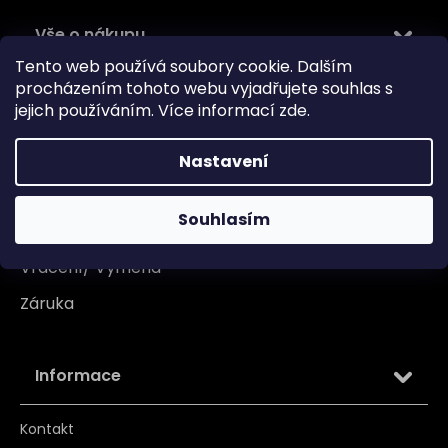
Vše o nákupu
Tento web používá soubory cookie. Dalším
Doprava
procházením tohoto webu vyjadřujete souhlas s
jejich používáním. Více informací
zde
.
Garance originality
Platba
Nastavení
Reklamace
Souhlasím
Tabulka velikosti
Vrácení/ Výměna
Záruka
Informace
Kontakt