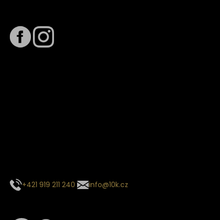
Sledujte nás na
Termín dodání
Předpokládaný termín dodání je
. Termín se může změnit
na základě vytížení zvoleného dopravce. O stavu zásilky
tě budeme pravidelně informovat e-mailem.
E-mail se souhrnem objednávky nedorazil?
Kontaktujte naše zákaznické centrum
+421 919 211 240
info@10k.cz
Sledujte nás