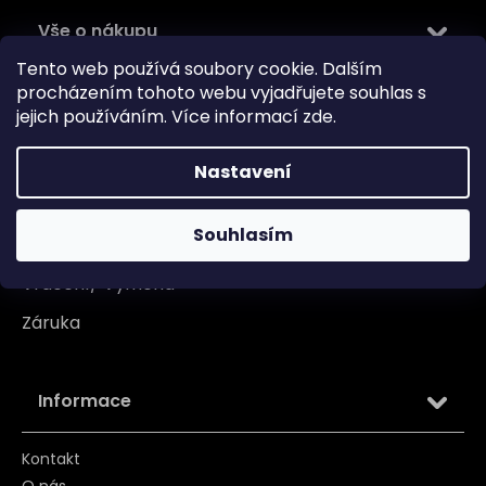
Vše o nákupu
Tento web používá soubory cookie. Dalším
Doprava
procházením tohoto webu vyjadřujete souhlas s
jejich používáním. Více informací
zde
.
Garance originality
Platba
Nastavení
Reklamace
Souhlasím
Tabulka velikosti
Vrácení/ Výměna
Záruka
Informace
Kontakt
O nás