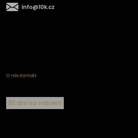
info
@
10k.cz
Získejte
10% slevu
na první nákup
Přihlaste se a získejte přístup ke slevám, novinkám,
exkluzivním produktům a více.
O nás
Kontakt
30 dní na vrácení