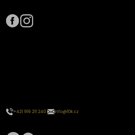
Sledujte nás na
Termín dodání
Předpokládaný termín dodání je
. Termín se může změnit
na základě vytížení zvoleného dopravce. O stavu zásilky
tě budeme pravidelně informovat e-mailem.
E-mail se souhrnem objednávky nedorazil?
Kontaktujte naše zákaznické centrum
+421 919 211 240
info@10k.cz
Sledujte nás