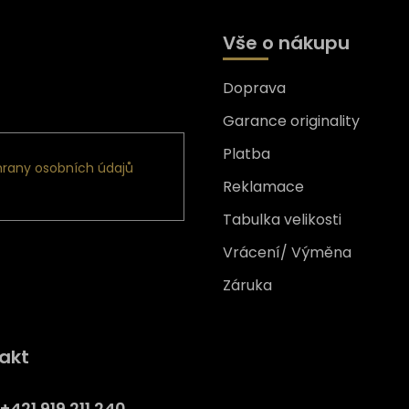
Vše o nákupu
Doprava
formace o nových produktech
Garance originality
Platba
rany osobních údajů
Reklamace
Tabulka velikosti
Vrácení/ Výměna
Záruka
Získejte
10% slevu
na prv
akt
nákup
Přihlaste se a získejte přístup
+421 919 211 240