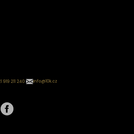
ín dodání
Sledování objednávek
Informace o slevách a novin
kládaný termín dodání je
.
 se může změnit na základě
ní zvoleného dopravce. O
zásilky tě budeme pravidelně
ovat e-mailem.
l se souhrnem
návky nedorazil?
tujte naše zákaznické
um
1 919 211 240
info@10k.cz
jte nás