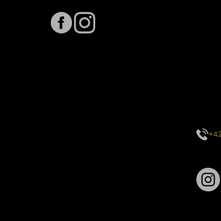
Term
Předpo
Termín
vytíže
stavu 
inform
E-mai
objed
Kontak
centr
+42
Sledu