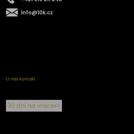
info
@
10k.cz
Získejte
10% slevu
na první nákup
Přihlaste se a získejte přístup ke slevám, novinkám,
exkluzivním produktům a více.
O nás
Kontakt
30 dní na vrácení