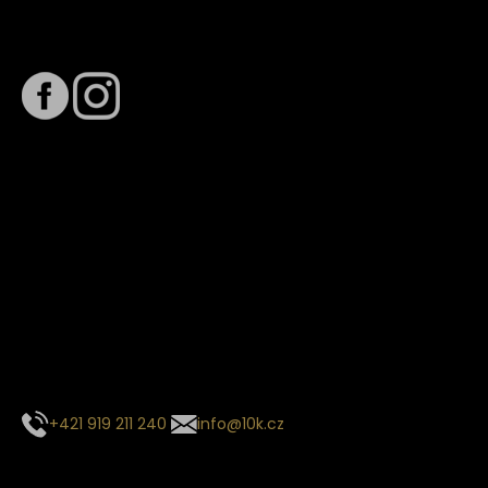
Sledujte nás na
Termín dodání
Předpokládaný termín dodání je
. Termín se může změnit
na základě vytížení zvoleného dopravce. O stavu zásilky
tě budeme pravidelně informovat e-mailem.
E-mail se souhrnem objednávky nedorazil?
Kontaktujte naše zákaznické centrum
+421 919 211 240
info@10k.cz
Sledujte nás