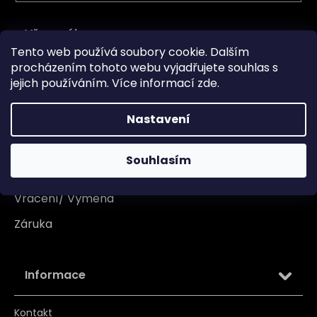
Vše o nákupu
Tento web používá soubory cookie. Dalším
procházením tohoto webu vyjadřujete souhlas s
Doprava
jejich používáním. Více informací
zde
.
Garance originality
Nastavení
Platba
Reklamace
Souhlasím
Tabulka velikosti
Vrácení/ Výměna
Záruka
Informace
Kontakt