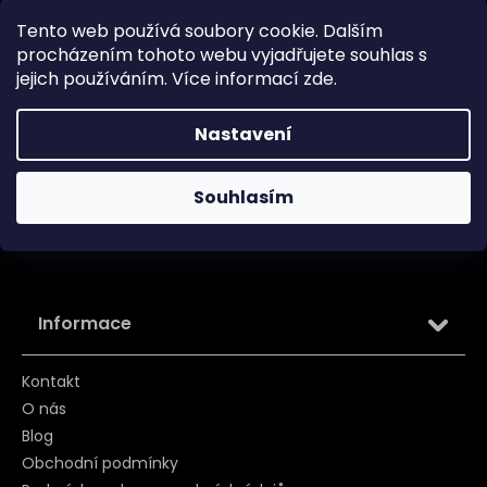
Doprava
Tento web používá soubory cookie. Dalším
Garance originality
procházením tohoto webu vyjadřujete souhlas s
jejich používáním. Více informací
zde
.
Platba
Reklamace
Nastavení
Tabulka velikosti
Souhlasím
Vrácení/ Výměna
Záruka
Informace
Kontakt
O nás
Blog
Obchodní podmínky