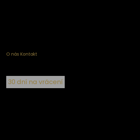
Získejte
10% slevu
na první nákup
Přihlaste se a získejte přístup ke slevám, novinkám,
exkluzivním produktům a více.
O nás
Kontakt
30 dní na vrácení