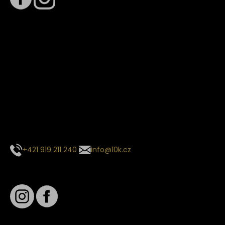
Termín dodání
Předpokládaný termín dodání je
. Termín se může změnit
na základě vytížení zvoleného dopravce. O stavu zásilky
tě budeme pravidelně informovat e-mailem.
E-mail se souhrnem objednávky nedorazil?
Kontaktujte naše zákaznické centrum
+421 919 211 240
info@10k.cz
Sledujte nás