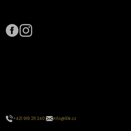
Sledujte nás na
Termín dodání
Předpokládaný termín dodání je
. Termín se může změnit
na základě vytížení zvoleného dopravce. O stavu zásilky
tě budeme pravidelně informovat e-mailem.
E-mail se souhrnem objednávky nedorazil?
Kontaktujte naše zákaznické centrum
+421 919 211 240
info@10k.cz
Sledujte nás