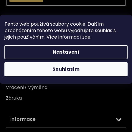
Vše o nákupu
Tento web používá soubory cookie. Dalším
procházením tohoto webu vyjadřujete souhlas s
Doprava
jejich používáním. Více informací
zde
.
Garance originality
Nastavení
Platba
Reklamace
Souhlasím
Tabulka velikosti
Vrácení/ Výměna
Záruka
Informace