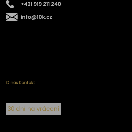
+421 919 211 240
info
@
10k.cz
Získejte
10% slevu
na první nákup
Přihlaste se a získejte přístup ke slevám, novinkám,
exkluzivním produktům a více.
O nás
Kontakt
30 dní na vrácení