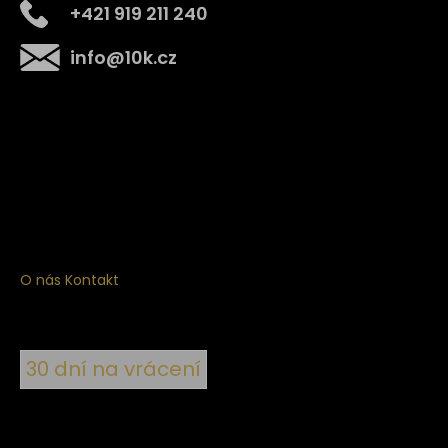
+421 919 211 240
info
@
10k.cz
Získejte
10% slevu
na první nákup
Přihlaste se a získejte přístup ke slevám, novinkám,
exkluzivním produktům a více.
O nás
Kontakt
30 dní na vrácení