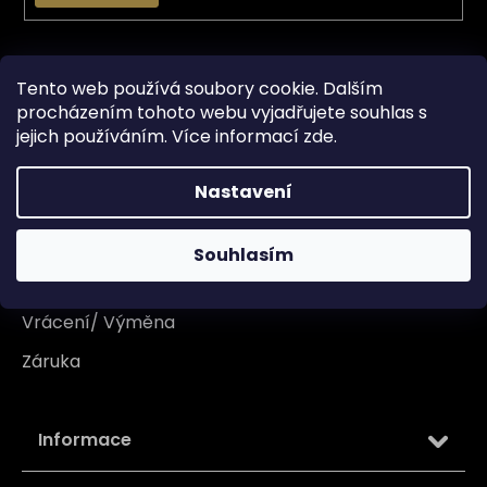
Vše o nákupu
Tento web používá soubory cookie. Dalším
procházením tohoto webu vyjadřujete souhlas s
Doprava
jejich používáním. Více informací
zde
.
Garance originality
Nastavení
Platba
Reklamace
Souhlasím
Tabulka velikosti
Vrácení/ Výměna
Záruka
Informace