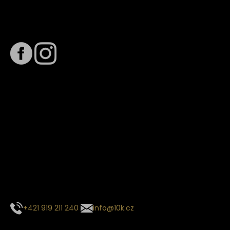
Sledujte nás na
Termín dodání
Předpokládaný termín dodání je
. Termín se může změnit
na základě vytížení zvoleného dopravce. O stavu zásilky
tě budeme pravidelně informovat e-mailem.
E-mail se souhrnem objednávky nedorazil?
Kontaktujte naše zákaznické centrum
+421 919 211 240
info@10k.cz
Sledujte nás