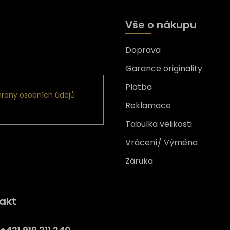
Vše o nákupu
Doprava
formace o nových produktech
Garance originality
Platba
rany osobních údajů
Reklamace
Tabulka velikosti
Vrácení/ Výměna
Záruka
Získejte
10% slevu
na prv
akt
nákup
Přihlaste se a získejte přístup