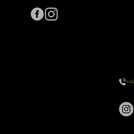
Term
Předpo
Termín
vytíže
stavu 
inform
E-mai
objed
Kontak
centr
+42
Sledu