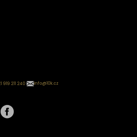
ín dodání
Sledování objednávek
Informace o slevách a novin
kládaný termín dodání je
.
 se může změnit na základě
ní zvoleného dopravce. O
zásilky tě budeme pravidelně
ovat e-mailem.
l se souhrnem
návky nedorazil?
tujte naše zákaznické
um
1 919 211 240
info@10k.cz
jte nás