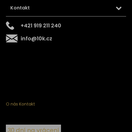
Kontakt
+421 919 211 240
info
@
10k.cz
Získejte
10% slevu
na první nákup
Přihlaste se a získejte přístup ke slevám, novinkám,
exkluzivním produktům a více.
O nás
Kontakt
30 dní na vrácení