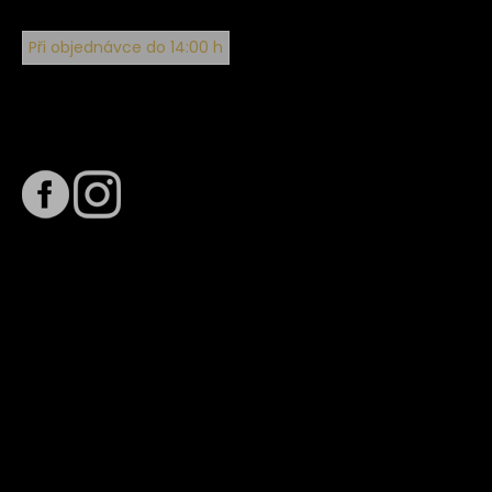
Při objednávce do 14:00 h
Sledujte nás na
Termín dodání
Předpokládaný termín dodání je
. Termín se může změnit
na základě vytížení zvoleného dopravce. O stavu zásilky
tě budeme pravidelně informovat e-mailem.
E-mail se souhrnem objednávky nedorazil?
Kontaktujte naše zákaznické centrum