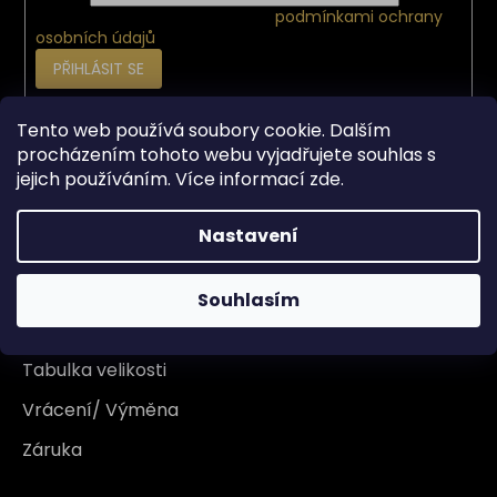
Vložením e-mailu souhlasíte s
podmínkami ochrany
osobních údajů
PŘIHLÁSIT SE
Tento web používá soubory cookie. Dalším
Vše o nákupu
procházením tohoto webu vyjadřujete souhlas s
jejich používáním. Více informací
zde
.
Doprava
Nastavení
Garance originality
Platba
Souhlasím
Reklamace
Tabulka velikosti
Vrácení/ Výměna
Záruka