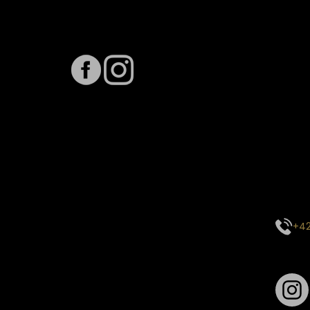
Sledujte nás na
Term
Předpo
Termín
vytíže
stavu 
inform
E-mai
objed
Kontak
centr
+42
Sledu