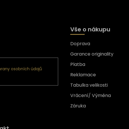
Vše o nákupu
Doprava
formace o nových produktech
Garance originality
Platba
rany osobních údajů
Reklamace
Tabulka velikosti
Vrácení/ Výměna
Záruka
Získejte
10% slevu
na prv
akt