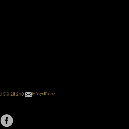
Věrnostní slevy
ín dodání
Sledování objednávek
Informace o slevách a novin
kládaný termín dodání je
.
 se může změnit na základě
ní zvoleného dopravce. O
zásilky tě budeme pravidelně
ovat e-mailem.
l se souhrnem
návky nedorazil?
tujte naše zákaznické
um
1 919 211 240
info@10k.cz
jte nás