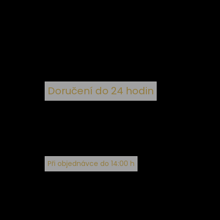
 ke
ím
Doručení do 24 hodin
Při objednávce do 14:00 h