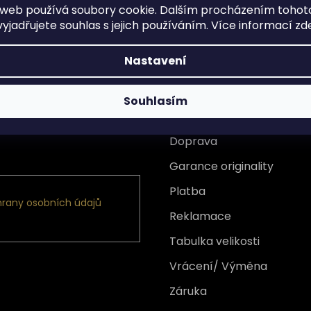
web používá soubory cookie. Dalším procházením tohot
yjadřujete souhlas s jejich používáním. Více informací
zd
Nastavení
Souhlasím
Vše o nákupu
Doprava
formace o nových produktech
Garance originality
Platba
rany osobních údajů
Reklamace
Tabulka velikosti
Vrácení/ Výměna
Záruka