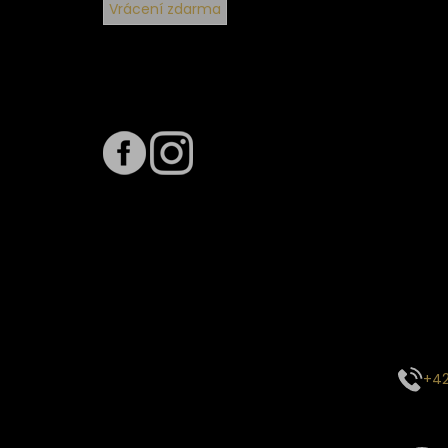
Vrácení zdarma
Sledujte nás na
Term
Předpo
Termín
vytíže
stavu 
inform
E-mai
objed
Kontak
centr
+42
Sledu