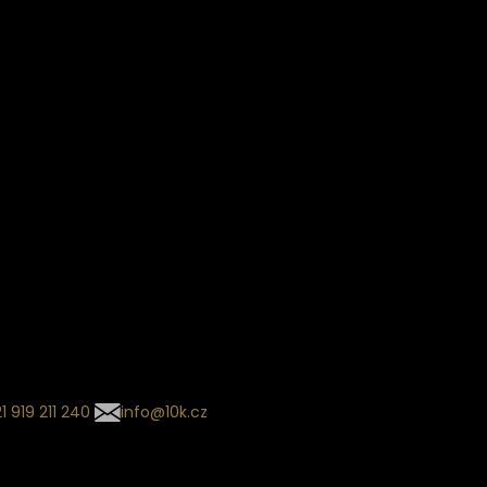
Věrnostní slevy
ín dodání
Sledování objednávek
Informace o slevách a novin
kládaný termín dodání je
.
 se může změnit na základě
ní zvoleného dopravce. O
zásilky tě budeme pravidelně
ovat e-mailem.
l se souhrnem
návky nedorazil?
tujte naše zákaznické
um
1 919 211 240
info@10k.cz
jte nás