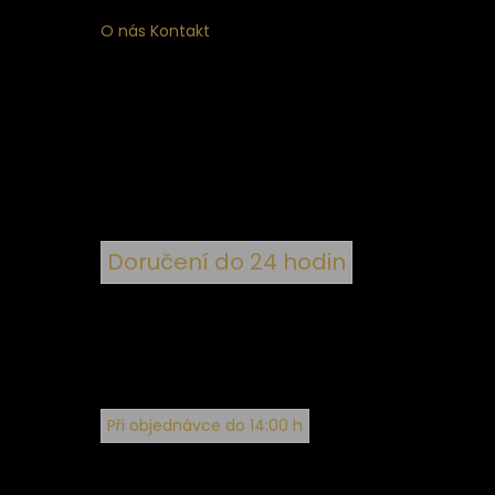
O nás
Kontakt
ní
 ke
ím
Doručení do 24 hodin
Při objednávce do 14:00 h