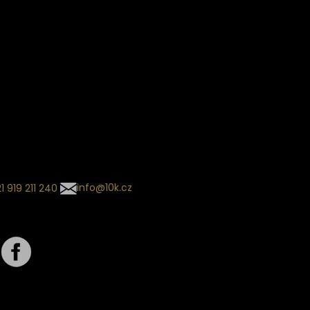
ín dodání
Sledování objednávek
Informace o slevách a novin
kládaný termín dodání je
.
 se může změnit na základě
ní zvoleného dopravce. O
zásilky tě budeme pravidelně
ovat e-mailem.
l se souhrnem
návky nedorazil?
tujte naše zákaznické
um
1 919 211 240
info@10k.cz
jte nás