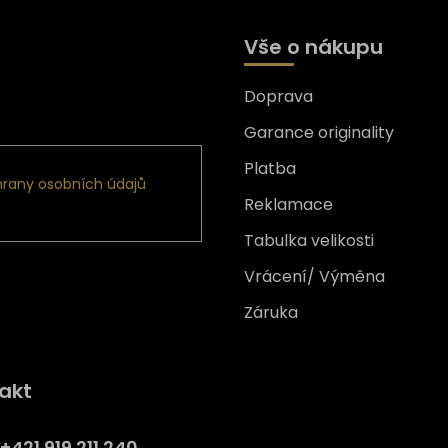
Vše o nákupu
Doprava
formace o nových produktech
Garance originality
Platba
rany osobních údajů
Reklamace
Tabulka velikosti
Vrácení/ Výměna
Záruka
Získejte
10% slevu
na prv
akt
nákup
Přihlaste se a získejte přístup
+421 919 211 240