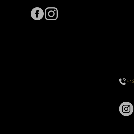
Term
Předpo
Termín
vytíže
stavu 
inform
E-mai
objed
Kontak
centr
+42
Sledu