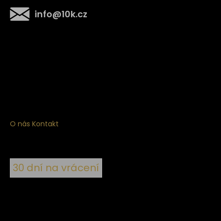
info
@
10k.cz
Získejte
10% slevu
na první nákup
Přihlaste se a získejte přístup ke slevám, novinkám,
exkluzivním produktům a více.
O nás
Kontakt
30 dní na vrácení