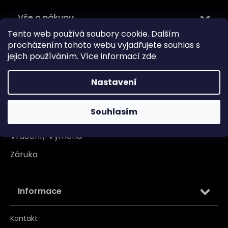
Vše o nákupu
Tento web používá soubory cookie. Dalším
Doprava
procházením tohoto webu vyjadřujete souhlas s
jejich používáním. Více informací
zde
.
Garance originality
Platba
Nastavení
Reklamace
Souhlasím
Tabulka velikosti
Vrácení/ Výměna
Záruka
Informace
Kontakt