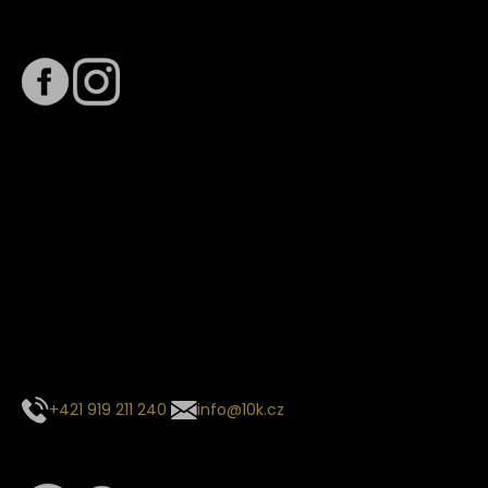
Sledujte nás na
Termín dodání
Předpokládaný termín dodání je
. Termín se může změnit
na základě vytížení zvoleného dopravce. O stavu zásilky
tě budeme pravidelně informovat e-mailem.
E-mail se souhrnem objednávky nedorazil?
Kontaktujte naše zákaznické centrum
+421 919 211 240
info@10k.cz
Sledujte nás