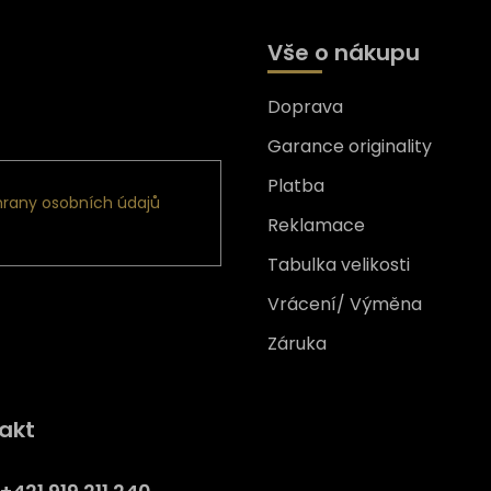
Vše o nákupu
Doprava
formace o nových produktech
Garance originality
Platba
rany osobních údajů
Reklamace
Tabulka velikosti
Vrácení/ Výměna
Záruka
Získejte
10% slevu
na prv
akt
nákup
Přihlaste se a získejte přístup