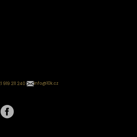
ín dodání
Sledování objednávek
Informace o slevách a novin
kládaný termín dodání je
.
 se může změnit na základě
ní zvoleného dopravce. O
zásilky tě budeme pravidelně
ovat e-mailem.
l se souhrnem
návky nedorazil?
tujte naše zákaznické
um
1 919 211 240
info@10k.cz
jte nás