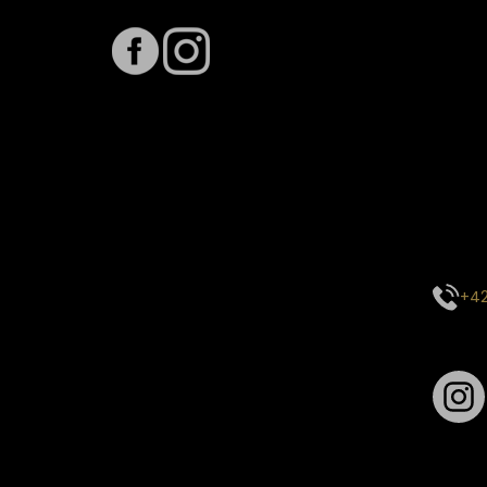
Term
Předpo
Termín
vytíže
stavu 
inform
E-mai
objed
Kontak
centr
+42
Sledu