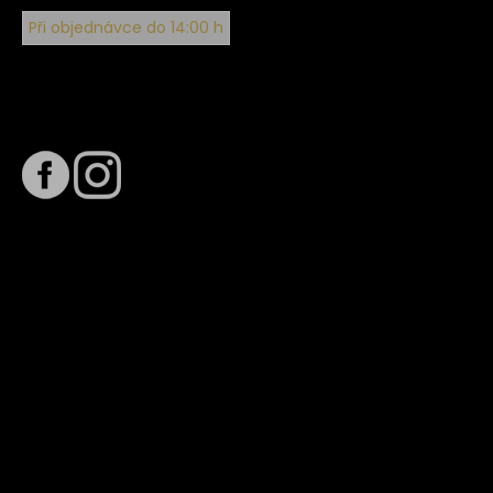
Při objednávce do 14:00 h
Sledujte nás na
Termín dodání
Předpokládaný termín dodání je
. Termín se může změnit
na základě vytížení zvoleného dopravce. O stavu zásilky
tě budeme pravidelně informovat e-mailem.
E-mail se souhrnem objednávky nedorazil?
Kontaktujte naše zákaznické centrum