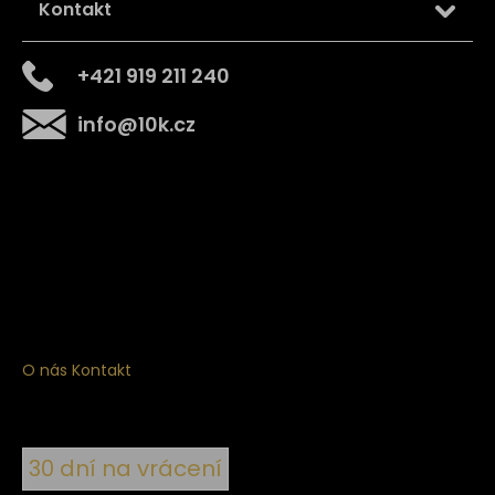
Kontakt
+421 919 211 240
info
@
10k.cz
Získejte
10% slevu
na první nákup
Přihlaste se a získejte přístup ke slevám, novinkám,
exkluzivním produktům a více.
O nás
Kontakt
30 dní na vrácení