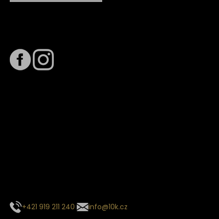
Sledujte nás na
Termín dodání
Předpokládaný termín dodání je
. Termín se může změnit
na základě vytížení zvoleného dopravce. O stavu zásilky
tě budeme pravidelně informovat e-mailem.
E-mail se souhrnem objednávky nedorazil?
Kontaktujte naše zákaznické centrum
+421 919 211 240
info@10k.cz