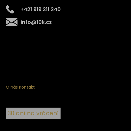
+421 919 211 240
info
@
10k.cz
Získejte
10% slevu
na první nákup
Přihlaste se a získejte přístup ke slevám, novinkám,
exkluzivním produktům a více.
O nás
Kontakt
30 dní na vrácení