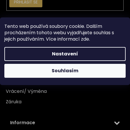
PŘIHLÁSIT SE
Vše o nákupu
Tento web používá soubory cookie. Dalším
procházením tohoto webu vyjadřujete souhlas s
jejich používáním. Více informací
zde
.
Doprava
Garance originality
Nastavení
Platba
Reklamace
Souhlasím
Tabulka velikosti
Vrácení/ Výměna
Záruka
Informace