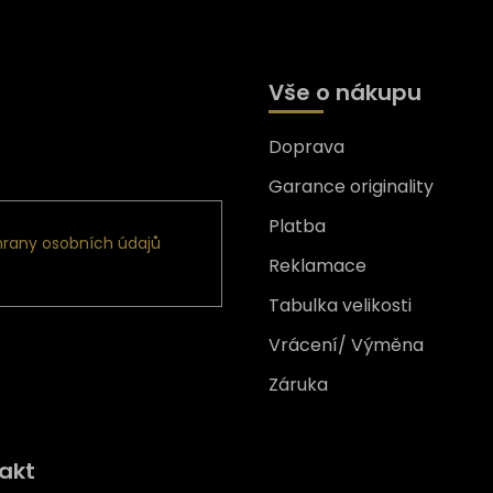
Vše o nákupu
Doprava
formace o nových produktech
Garance originality
Platba
rany osobních údajů
Reklamace
Tabulka velikosti
Vrácení/ Výměna
Záruka
Získejte
10% slevu
na prv
akt
nákup