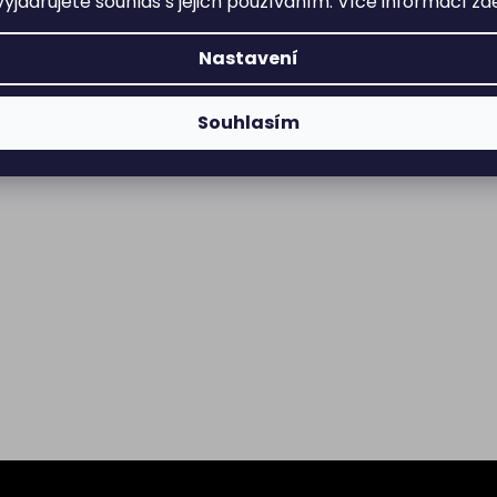
yjadřujete souhlas s jejich používáním. Více informací
zd
Nastavení
Souhlasím