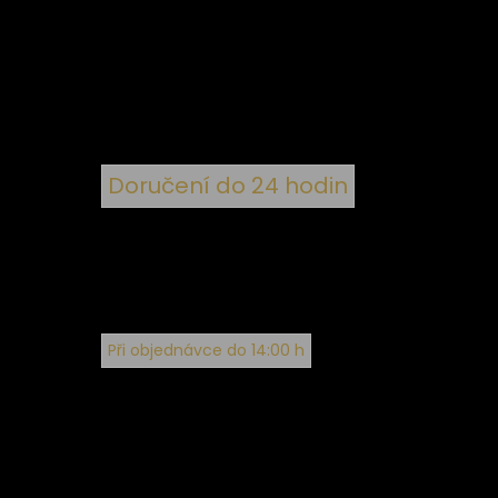
 ke
ím
Doručení do 24 hodin
Při objednávce do 14:00 h