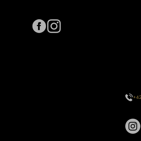
Sledujte nás na
Term
Předpo
Termín
vytíže
stavu 
inform
E-mai
objed
Kontak
centr
+42
Sledu