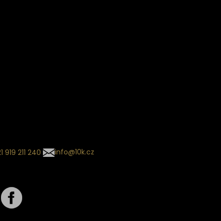
Věrnostní slevy
ín dodání
Sledování objednávek
Informace o slevách a novin
kládaný termín dodání je
.
 se může změnit na základě
ní zvoleného dopravce. O
zásilky tě budeme pravidelně
ovat e-mailem.
l se souhrnem
návky nedorazil?
tujte naše zákaznické
um
1 919 211 240
info@10k.cz
jte nás