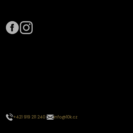
Sledujte nás na
Termín dodání
Předpokládaný termín dodání je
. Termín se může změnit
na základě vytížení zvoleného dopravce. O stavu zásilky
tě budeme pravidelně informovat e-mailem.
E-mail se souhrnem objednávky nedorazil?
Kontaktujte naše zákaznické centrum
+421 919 211 240
info@10k.cz
Sledujte nás