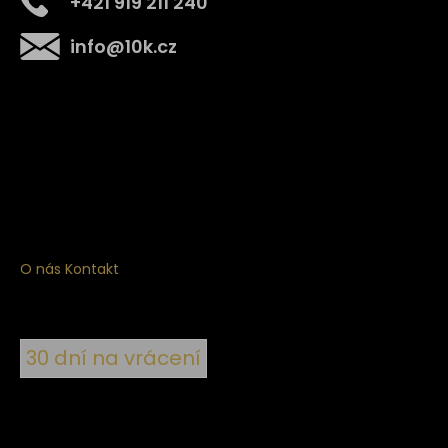
+421 919 211 240
info
@
10k.cz
Získejte
10% slevu
na první nákup
Přihlaste se a získejte přístup ke slevám, novinkám,
exkluzivním produktům a více.
O nás
Kontakt
30 dní na vrácení