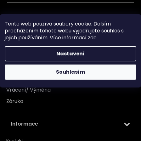
Vše o nákupu
Tento web používá soubory cookie. Dalším
procházením tohoto webu vyjadřujete souhlas s
Doprava
jejich používáním. Více informací
zde
.
Garance originality
Nastavení
Platba
Reklamace
Souhlasím
Tabulka velikosti
Vrácení/ Výměna
Záruka
Informace
Kontakt