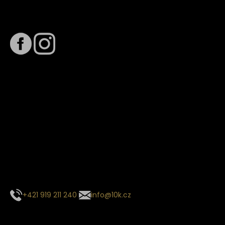
Sledujte nás na
Termín dodání
Předpokládaný termín dodání je
. Termín se může změnit
na základě vytížení zvoleného dopravce. O stavu zásilky
tě budeme pravidelně informovat e-mailem.
E-mail se souhrnem objednávky nedorazil?
Kontaktujte naše zákaznické centrum
+421 919 211 240
info@10k.cz
Sledujte nás