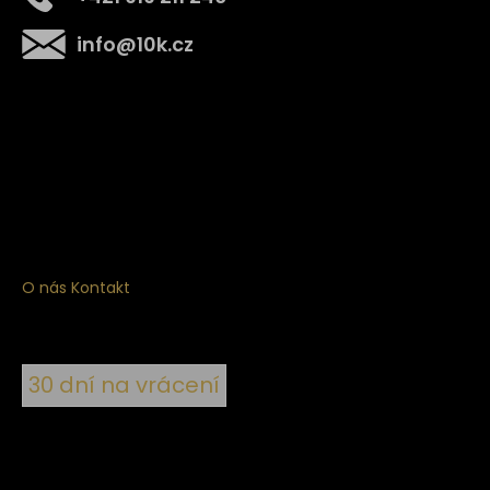
info
@
10k.cz
Získejte
10% slevu
na první nákup
Přihlaste se a získejte přístup ke slevám, novinkám,
exkluzivním produktům a více.
O nás
Kontakt
30 dní na vrácení