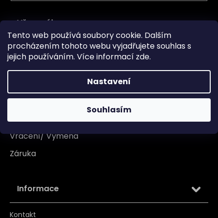
Vše o nákupu
Tento web používá soubory cookie. Dalším
procházením tohoto webu vyjadřujete souhlas s
Doprava
jejich používáním. Více informací
zde
.
Garance originality
Nastavení
Platba
Reklamace
Souhlasím
Tabulka velikosti
Vrácení/ Výměna
Záruka
Informace
Kontakt