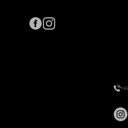
Sledujte nás na
Term
Předpo
Termín
vytíže
stavu 
inform
E-mai
objed
Kontak
centr
+42
Sledu