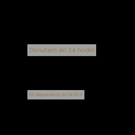
 ke
ím
Doručení do 24 hodin
Při objednávce do 14:00 h