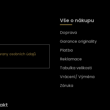
Vše o nákupu
Doprava
formace o nových produktech
Garance originality
Platba
rany osobních údajů
Reklamace
Tabulka velikosti
Vrácení/ Výměna
Záruka
Získejte
10% slevu
na prv
akt
nákup