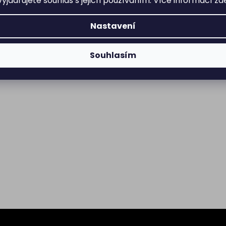
yjadřujete souhlas s jejich používáním. Více informací
zd
Nastavení
Souhlasím