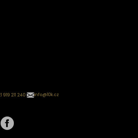
Věrnostní slevy
ín dodání
Sledování objednávek
Informace o slevách a novin
kládaný termín dodání je
.
 se může změnit na základě
ní zvoleného dopravce. O
zásilky tě budeme pravidelně
ovat e-mailem.
l se souhrnem
návky nedorazil?
tujte naše zákaznické
um
1 919 211 240
info@10k.cz
jte nás