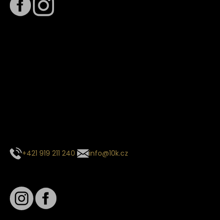
Termín dodání
Předpokládaný termín dodání je
. Termín se může změnit
na základě vytížení zvoleného dopravce. O stavu zásilky
tě budeme pravidelně informovat e-mailem.
E-mail se souhrnem objednávky nedorazil?
Kontaktujte naše zákaznické centrum
+421 919 211 240
info@10k.cz
Sledujte nás