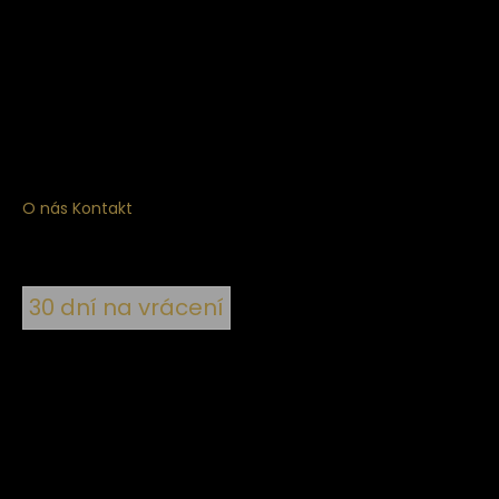
Získejte
10% slevu
na první nákup
Přihlaste se a získejte přístup ke slevám, novinkám,
exkluzivním produktům a více.
O nás
Kontakt
30 dní na vrácení