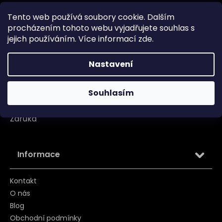
Doprava
Tento web používá soubory cookie. Dalším
procházením tohoto webu vyjadřujete souhlas s
Garance originality
jejich používáním. Více informací
zde
.
Platba
Nastavení
Reklamace
Tabulka velikosti
Souhlasím
Vrácení/ Výměna
Záruka
Informace
Kontakt
O nás
Blog
Obchodní podmínky