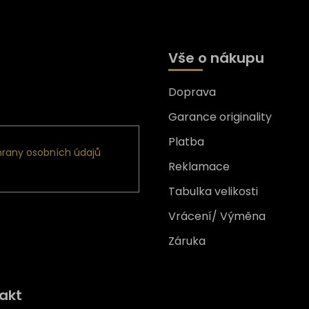
Vše o nákupu
Doprava
formace o nových produktech
Garance originality
Platba
rany osobních údajů
Reklamace
Tabulka velikosti
Vrácení/ Výměna
Záruka
Získejte
10% slevu
na prv
akt
nákup