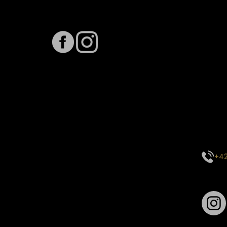
Sledujte nás na
Term
Předpo
Termín
vytíže
stavu 
inform
E-mai
objed
Kontak
centr
+42
Sledu