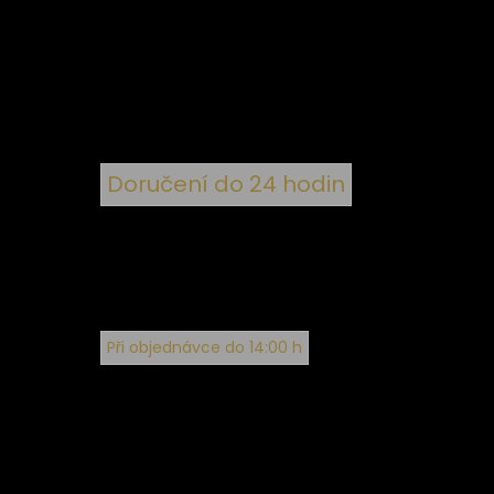
 ke
ím
Doručení do 24 hodin
Při objednávce do 14:00 h