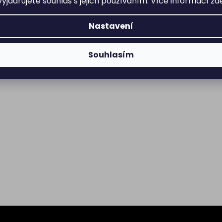
yjadřujete souhlas s jejich používáním. Více informací
zd
Nastavení
Souhlasím