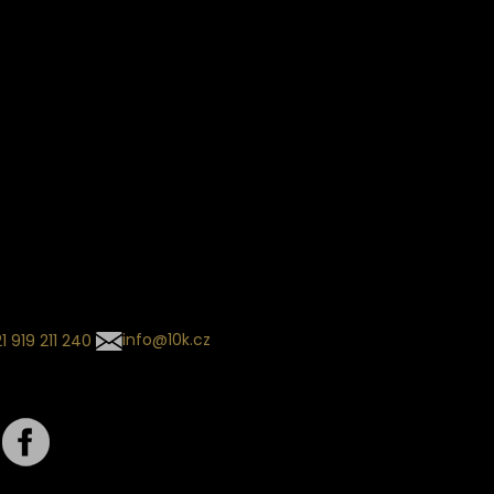
Věrnostní slevy
ín dodání
Sledování objednávek
Informace o slevách a novin
kládaný termín dodání je
.
 se může změnit na základě
ní zvoleného dopravce. O
zásilky tě budeme pravidelně
ovat e-mailem.
l se souhrnem
návky nedorazil?
tujte naše zákaznické
um
1 919 211 240
info@10k.cz
jte nás